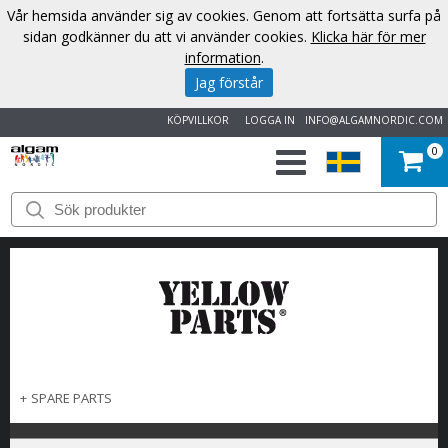
Vår hemsida använder sig av cookies. Genom att fortsätta surfa på
sidan godkänner du att vi använder cookies.
Klicka här för mer
information
.
Jag förstår
KÖPVILLKOR
LOGGA IN
INFO@ALGAMNORDIC.COM
0
START
VARUMÄRKEN
NYHETER
OM
OSS
+
SPARE PARTS
KONTAKT