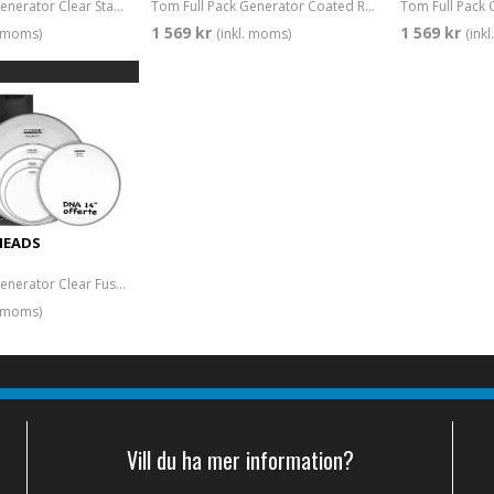
Tom Full Pack Generator Clear Standard 12/13/16/22 + CC 14" DNA Coated
Tom Full Pack Generator Coated Rock 10/12/16/22 + CC 14" DNA Coated
1 569 kr
1 569 kr
. moms)
(inkl. moms)
(ink
HEADS
Tom Full Pack Generator Clear Fusion 10/12/14/20 + CC 14" DNA Coated
. moms)
Vill du ha mer information?