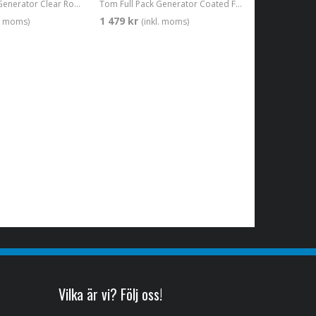
Tom Full Pack Generator Clear Rock 10/12/16/22 + CC 14" DNA Coated
Tom Full Pack Generator Coated Fusion 10/12/14/20 + CC 14" DNA Coated
1 479 kr
l. moms)
(inkl. moms)
Vilka är vi? Följ oss!