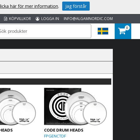
licka här för mer information
.
Jag förstår
KÖPVILLKOR
LOGGA IN
INFO@ALGAMNORDIC.COM
0
HEADS
CODE DRUM HEADS
FPGENCTDF