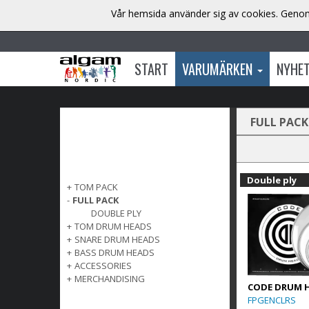
Vår hemsida använder sig av cookies. Genom 
START
VARUMÄRKEN
NYHE
FULL PACK
Double ply
+
TOM PACK
-
FULL PACK
DOUBLE PLY
+
TOM DRUM HEADS
+
SNARE DRUM HEADS
+
BASS DRUM HEADS
+
ACCESSORIES
+
MERCHANDISING
CODE DRUM 
FPGENCLRS