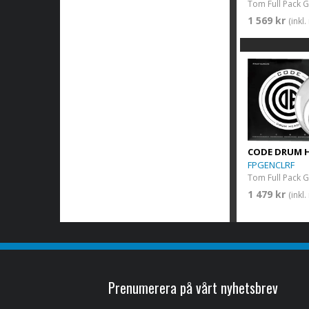
1 569 kr
(inkl
CODE DRUM 
FPGENCLRF
1 479 kr
(inkl
Prenumerera på vårt nyhetsbrev