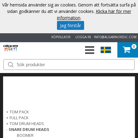
Vår hemsida använder sig av cookies. Genom att fortsätta surfa på
sidan godkänner du att vi använder cookies.
Klicka här för mer
information
.
Jag förstår
KÖPVILLKOR
LOGGA IN
INFO@ALGAMNORDIC.COM
0
START
VARUMÄRKEN
NYHETER
OM
+
TOM PACK
+
FULL PACK
OSS
+
TOM DRUM HEADS
-
SNARE DRUM HEADS
BOOMER
KONTAKT