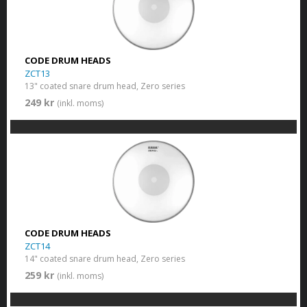
CODE DRUM HEADS
ZCT13
13" coated snare drum head, Zero series
249 kr
(inkl. moms)
CODE DRUM HEADS
ZCT14
14" coated snare drum head, Zero series
259 kr
(inkl. moms)