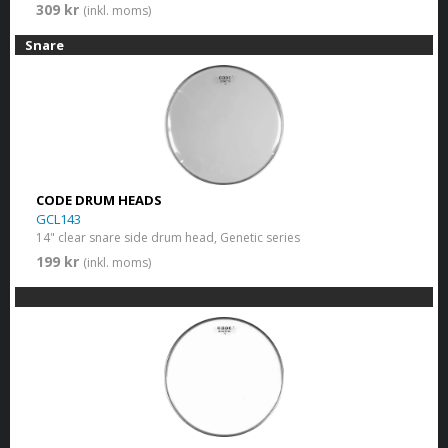
309 kr
(inkl. moms)
Snare
CODE DRUM HEADS
GCL143
14" clear snare side drum head, Genetic series
199 kr
(inkl. moms)