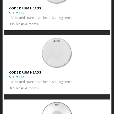
CODE DRUM HEADS
STERCT13
13" coated snare drum head, Sterling series
339 kr
(inkl. moms)
CODE DRUM HEADS
STERCT14
14" coated snare drum head, Sterling series
369 kr
(inkl. moms)