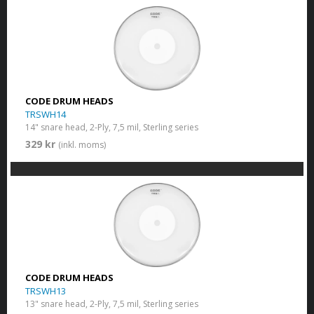
CODE DRUM HEADS
TRSWH14
14" snare head, 2-Ply, 7,5 mil, Sterling series
329 kr
(inkl. moms)
CODE DRUM HEADS
TRSWH13
13" snare head, 2-Ply, 7,5 mil, Sterling series