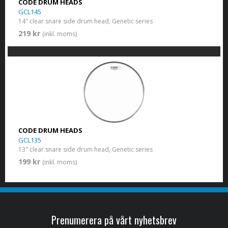
CODE DRUM HEADS
GCL145
14" clear snare side drum head, Genetic series
219 kr
(inkl. moms)
CODE DRUM HEADS
GCL135
13" clear snare side drum head, Genetic series
199 kr
(inkl. moms)
Prenumerera på vårt nyhetsbrev