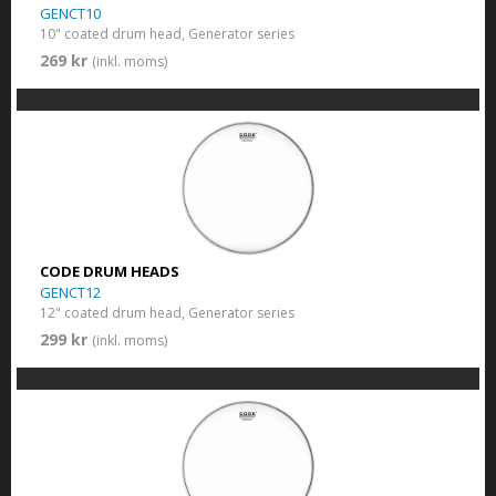
GENCT10
10" coated drum head, Generator series
269 kr
(inkl. moms)
CODE DRUM HEADS
GENCT12
12" coated drum head, Generator series
299 kr
(inkl. moms)