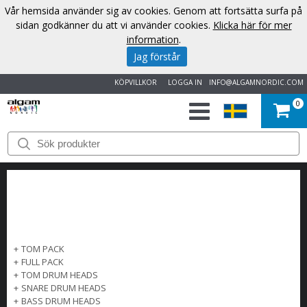
Vår hemsida använder sig av cookies. Genom att fortsätta surfa på
sidan godkänner du att vi använder cookies.
Klicka här för mer
information
.
Jag förstår
KÖPVILLKOR
LOGGA IN
INFO@ALGAMNORDIC.COM
0
START
VARUMÄRKEN
NYHETER
OM
+
TOM PACK
+
FULL PACK
OSS
+
TOM DRUM HEADS
+
SNARE DRUM HEADS
+
BASS DRUM HEADS
KONTAKT