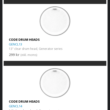
CODE DRUM HEADS
GENCL13
13" clear drum head, Generator series
299 kr
(inkl. moms)
CODE DRUM HEADS
GENCL14