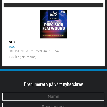
GHS
1000
PRECISION FLATS™ - Medium 013-054
309 kr
(inkl. moms)
Prenumerera på vårt nyhetsbrev