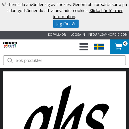
Vår hemsida använder sig av cookies. Genom att fortsätta surfa på
sidan godkänner du att vi använder cookies.
Klicka här för mer
information
.
Jag förstår
KÖPVILLKOR
LOGGA IN
INFO@ALGAMNORDIC.COM
0
START
VARUMÄRKEN
NYHETER
OM
OSS
KONTAKT