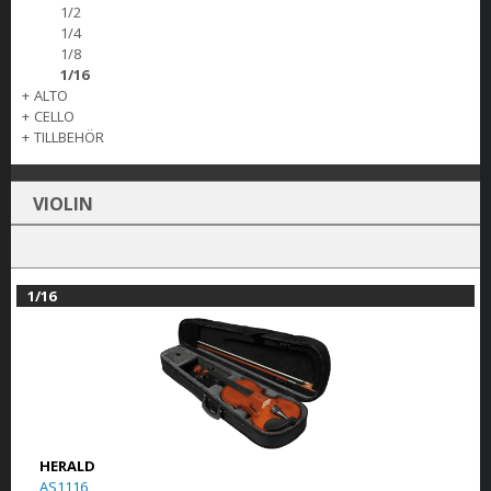
1/2
1/4
1/8
1/16
+
ALTO
+
CELLO
+
TILLBEHÖR
VIOLIN
1/16
HERALD
AS1116