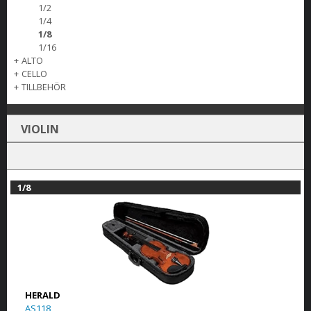
1/2
1/4
1/8
1/16
+
ALTO
+
CELLO
+
TILLBEHÖR
VIOLIN
1/8
HERALD
AS118