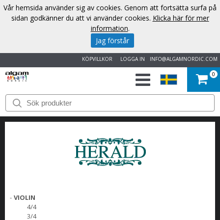
Vår hemsida använder sig av cookies. Genom att fortsätta surfa på
sidan godkänner du att vi använder cookies.
Klicka här för mer
information
.
Jag förstår
KÖPVILLKOR
LOGGA IN
INFO@ALGAMNORDIC.COM
0
START
VARUMÄRKEN
NYHETER
OM
OSS
-
VIOLIN
4/4
3/4
KONTAKT