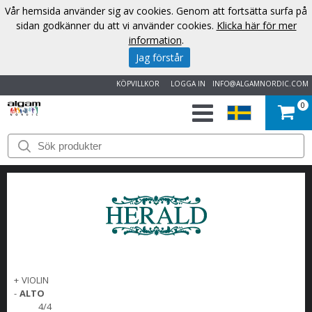
Vår hemsida använder sig av cookies. Genom att fortsätta surfa på
sidan godkänner du att vi använder cookies.
Klicka här för mer
information
.
Jag förstår
KÖPVILLKOR
LOGGA IN
INFO@ALGAMNORDIC.COM
0
START
VARUMÄRKEN
NYHETER
OM
OSS
+
VIOLIN
-
ALTO
4/4
KONTAKT