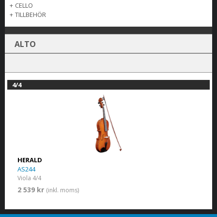
+
CELLO
+
TILLBEHÖR
ALTO
4/4
HERALD
AS244
Viola 4/4
2 539 kr
(inkl. moms)