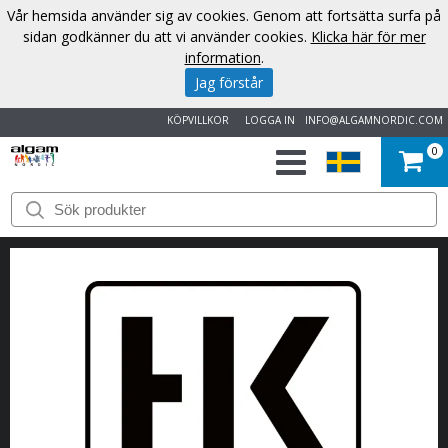
Vår hemsida använder sig av cookies. Genom att fortsätta surfa på
sidan godkänner du att vi använder cookies.
Klicka här för mer
information
.
Jag förstår
KÖPVILLKOR
LOGGA IN
INFO@ALGAMNORDIC.COM
0
START
VARUMÄRKEN
NYHETER
OM
OSS
KONTAKT