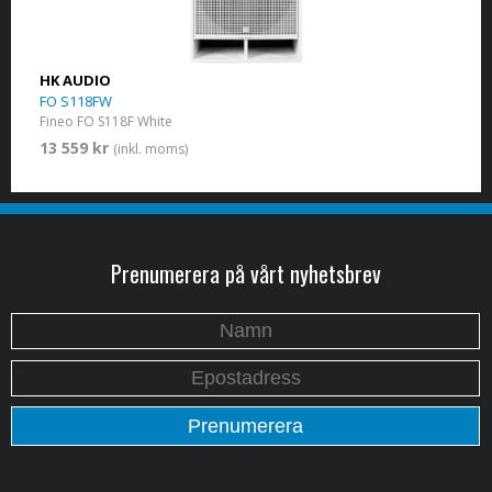
HK AUDIO
FO S118FW
Fineo FO S118F White
13 559 kr
(inkl. moms)
Prenumerera på vårt nyhetsbrev