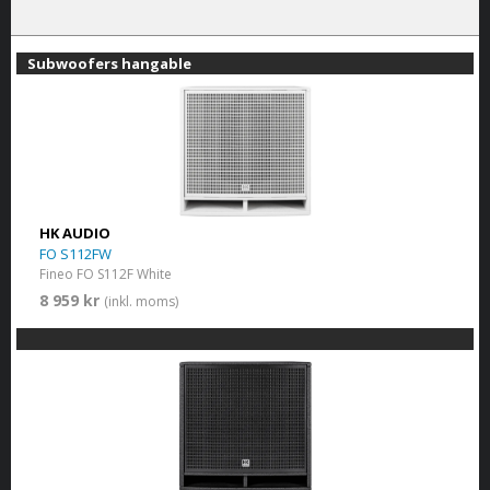
Subwoofers hangable
HK AUDIO
FO S112FW
Fineo FO S112F White
8 959 kr
(inkl. moms)