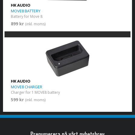
HK AUDIO
MOVE8 BATTERY
Battery for Move 8
899 kr
(inkl. moms)
HK AUDIO
MOVE8 CHARGER
Charger for 1 MOVE8 battery
599 kr
(inkl. moms)
Prenumerera på vårt nyhetsbrev