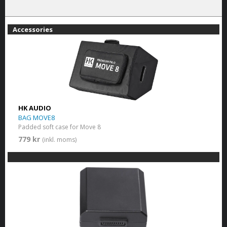
Accessories
HK AUDIO
BAG MOVE8
Padded soft case for Move 8
779 kr
(inkl. moms)