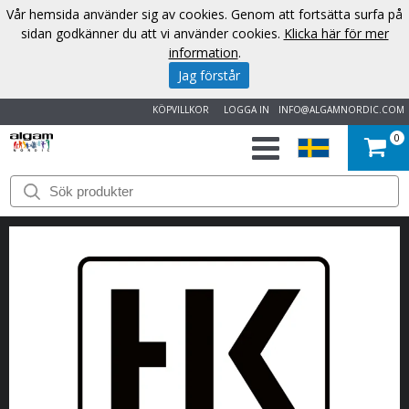
Vår hemsida använder sig av cookies. Genom att fortsätta surfa på
sidan godkänner du att vi använder cookies.
Klicka här för mer
information
.
Jag förstår
KÖPVILLKOR
LOGGA IN
INFO@ALGAMNORDIC.COM
0
START
VARUMÄRKEN
NYHETER
OM
OSS
KONTAKT