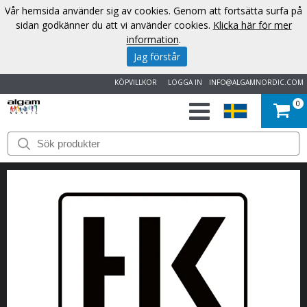
Vår hemsida använder sig av cookies. Genom att fortsätta surfa på
sidan godkänner du att vi använder cookies.
Klicka här för mer
information
.
Jag förstår
KÖPVILLKOR
LOGGA IN
INFO@ALGAMNORDIC.COM
0
START
VARUMÄRKEN
NYHETER
OM
OSS
KONTAKT