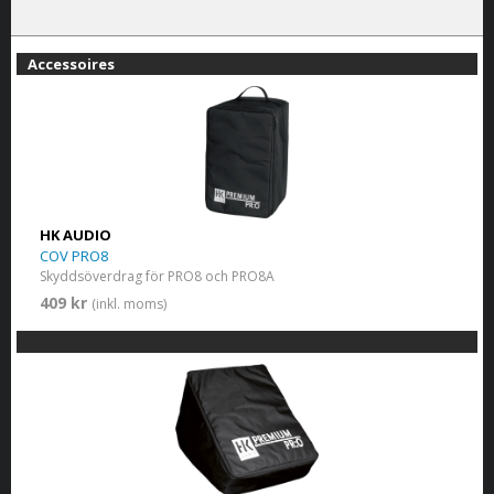
Accessoires
HK AUDIO
COV PRO8
Skyddsöverdrag för PRO8 och PRO8A
409 kr
(inkl. moms)