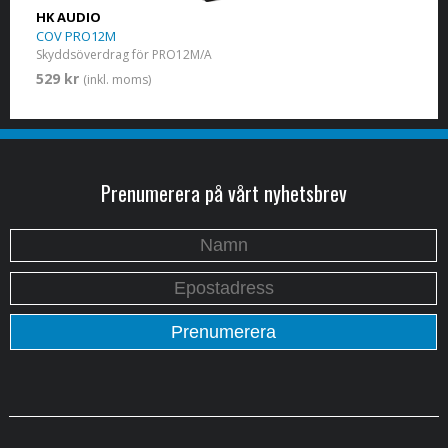
HK AUDIO
COV PRO12M
Skyddsöverdrag för PRO12M/A
529 kr
(inkl. moms)
Prenumerera på vårt nyhetsbrev