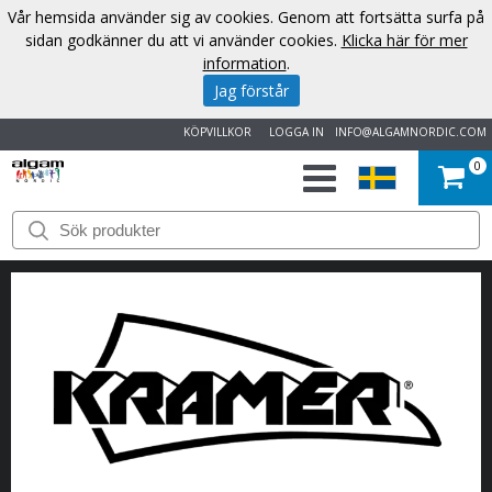
Vår hemsida använder sig av cookies. Genom att fortsätta surfa på
sidan godkänner du att vi använder cookies.
Klicka här för mer
information
.
Jag förstår
KÖPVILLKOR
LOGGA IN
INFO@ALGAMNORDIC.COM
0
START
VARUMÄRKEN
NYHETER
OM
OSS
KONTAKT