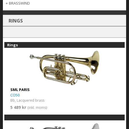
+
BRASSWIND
RINGS
Rings
SML PARIS
CO50
Bb, Lacquered brass
5 489 kr
(inkl. moms)