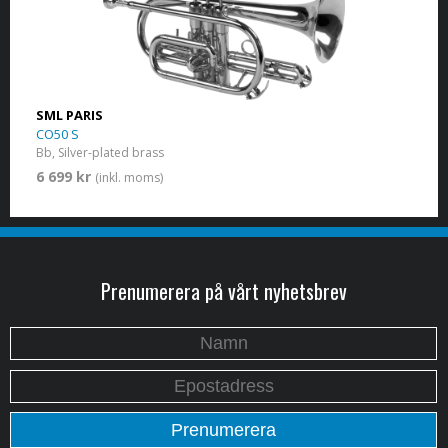
SML PARIS
CO50 S
Bb, Silver-plated brass
6 699 kr
(inkl. moms)
Prenumerera på vårt nyhetsbrev