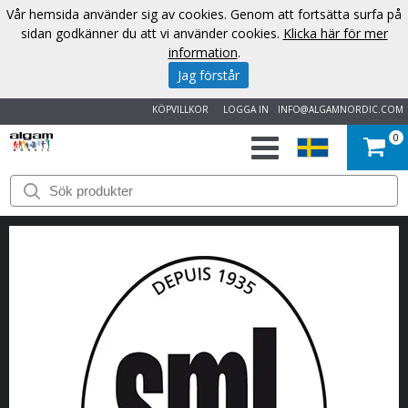
Vår hemsida använder sig av cookies. Genom att fortsätta surfa på
sidan godkänner du att vi använder cookies.
Klicka här för mer
information
.
Jag förstår
KÖPVILLKOR
LOGGA IN
INFO@ALGAMNORDIC.COM
0
START
VARUMÄRKEN
NYHETER
OM
OSS
KONTAKT