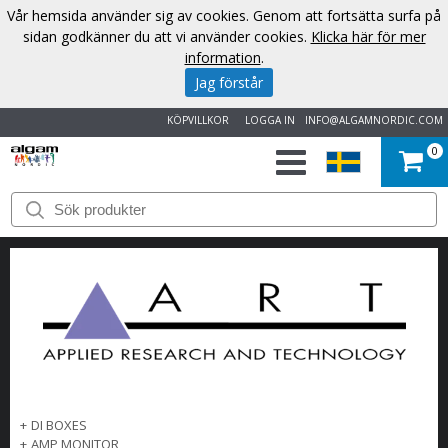
Vår hemsida använder sig av cookies. Genom att fortsätta surfa på
sidan godkänner du att vi använder cookies.
Klicka här för mer
information
.
Jag förstår
KÖPVILLKOR
LOGGA IN
INFO@ALGAMNORDIC.COM
0
START
VARUMÄRKEN
NYHETER
OM
OSS
+
DI BOXES
KONTAKT
+
AMP MONITOR