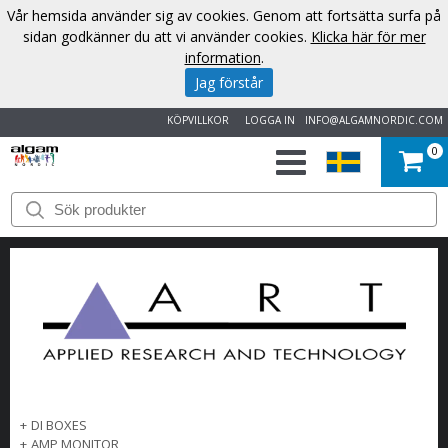
Vår hemsida använder sig av cookies. Genom att fortsätta surfa på
sidan godkänner du att vi använder cookies.
Klicka här för mer
information
.
Jag förstår
KÖPVILLKOR
LOGGA IN
INFO@ALGAMNORDIC.COM
0
START
VARUMÄRKEN
NYHETER
OM
OSS
+
DI BOXES
KONTAKT
+
AMP MONITOR