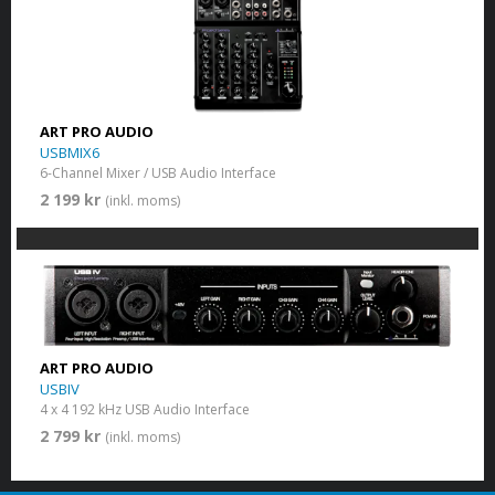
ART PRO AUDIO
USBMIX6
6-Channel Mixer / USB Audio Interface
2 199 kr
(inkl. moms)
ART PRO AUDIO
USBIV
4 x 4 192 kHz USB Audio Interface
2 799 kr
(inkl. moms)