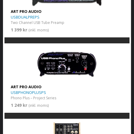
ART PRO AUDIO
USBDUALPREPS
Two Channel USB Tube Preamp
1 399 kr
(inkl. moms)
ART PRO AUDIO
USBPHONOPLUSPS
Phono Plus – Project Series
1 249 kr
(inkl. moms)