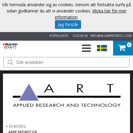
Vår hemsida använder sig av cookies. Genom att fortsätta surfa på
sidan godkänner du att vi använder cookies.
Klicka här för mer
information
.
Jag förstår
KÖPVILLKOR
LOGGA IN
INFO@ALGAMNORDIC.COM
0
START
VARUMÄRKEN
NYHETER
OM
OSS
+
DI BOXES
KONTAKT
-
AMP MONITOR