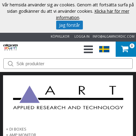
Vår hemsida använder sig av cookies. Genom att fortsätta surfa på
sidan godkänner du att vi använder cookies.
Klicka här för mer
information
.
Jag förstår
KÖPVILLKOR
LOGGA IN
INFO@ALGAMNORDIC.COM
0
START
VARUMÄRKEN
NYHETER
OM
OSS
+
DI BOXES
KONTAKT
+
AMP MONITOR