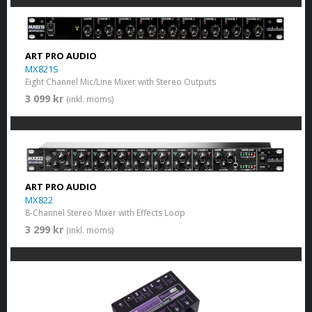
ART PRO AUDIO
MX821S
Eight Channel Mic/Line Mixer with Stereo Outputs
3 099 kr
(inkl. moms)
ART PRO AUDIO
MX822
8-Channel Stereo Mixer with Effects Loop
3 299 kr
(inkl. moms)