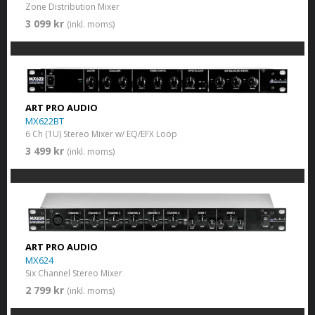
Zone Distribution Mixer
3 099 kr
(inkl. moms)
ART PRO AUDIO
MX622BT
6 Ch (1U) Stereo Mixer w/ EQ/EFX Loop
3 499 kr
(inkl. moms)
ART PRO AUDIO
MX624
Six Channel Stereo Mixer
2 799 kr
(inkl. moms)