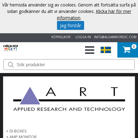
Vår hemsida använder sig av cookies. Genom att fortsätta surfa på
sidan godkänner du att vi använder cookies.
Klicka här för mer
information
.
Jag förstår
KÖPVILLKOR
LOGGA IN
INFO@ALGAMNORDIC.COM
0
START
VARUMÄRKEN
NYHETER
OM
OSS
+
DI BOXES
KONTAKT
+
AMP MONITOR