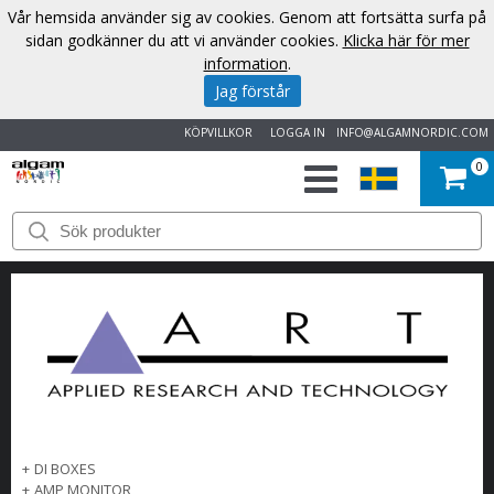
Vår hemsida använder sig av cookies. Genom att fortsätta surfa på
sidan godkänner du att vi använder cookies.
Klicka här för mer
information
.
Jag förstår
KÖPVILLKOR
LOGGA IN
INFO@ALGAMNORDIC.COM
0
START
VARUMÄRKEN
NYHETER
OM
OSS
+
DI BOXES
KONTAKT
+
AMP MONITOR