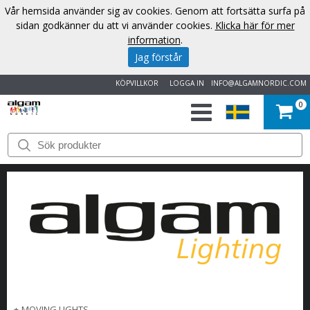
Vår hemsida använder sig av cookies. Genom att fortsätta surfa på
sidan godkänner du att vi använder cookies.
Klicka här för mer
information
.
Jag förstår
KÖPVILLKOR
LOGGA IN
INFO@ALGAMNORDIC.COM
0
START
VARUMÄRKEN
NYHETER
OM
OSS
KONTAKT
+
MOVING LIGHTS