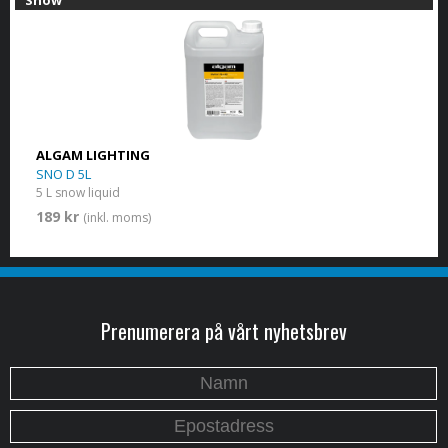
ALGAM LIGHTING
SNO D 5L
5 L snow liquid
189 kr
(inkl. moms)
Prenumerera på vårt nyhetsbrev