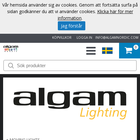
Vår hemsida använder sig av cookies. Genom att fortsätta surfa på
sidan godkänner du att vi använder cookies.
Klicka här för mer
information
.
Jag förstår
KÖPVILLKOR
LOGGA IN
INFO@ALGAMNORDIC.COM
0
START
VARUMÄRKEN
NYHETER
OM
OSS
KONTAKT
+
MOVING LIGHTS