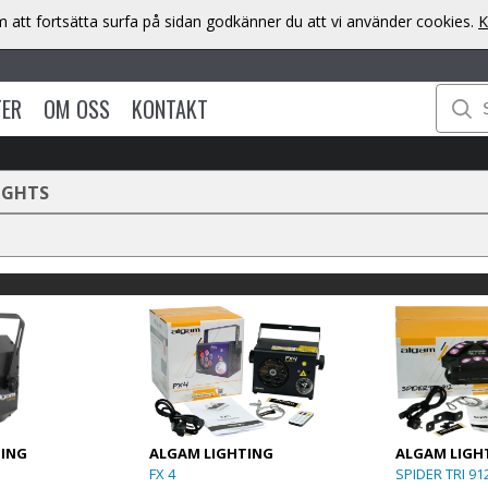
att fortsätta surfa på sidan godkänner du att vi använder cookies.
K
TER
OM OSS
KONTAKT
IGHTS
TING
ALGAM LIGHTING
ALGAM LIGH
FX 4
SPIDER TRI 91