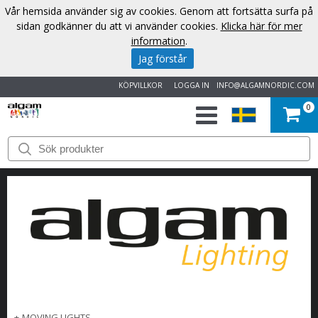
Vår hemsida använder sig av cookies. Genom att fortsätta surfa på
sidan godkänner du att vi använder cookies.
Klicka här för mer
information
.
Jag förstår
KÖPVILLKOR
LOGGA IN
INFO@ALGAMNORDIC.COM
0
START
VARUMÄRKEN
NYHETER
OM
OSS
KONTAKT
+
MOVING LIGHTS