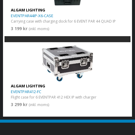
ALGAM LIGHTING
EVENTPAR44IP-X6-CASE
Carrying case with charging dock for 6 EVENT PAR 44 QUAD IP
3 199 kr
(inkl. moms)
ALGAM LIGHTING
EVENTPAR412-FC
Flight case for 6 EVENTPAR 412 HEX IP with charger
3 299 kr
(inkl. moms)