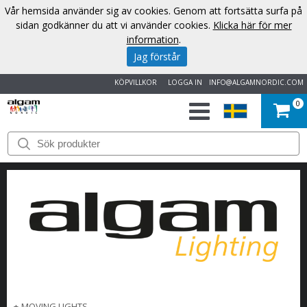
Vår hemsida använder sig av cookies. Genom att fortsätta surfa på
sidan godkänner du att vi använder cookies.
Klicka här för mer
information
.
Jag förstår
KÖPVILLKOR
LOGGA IN
INFO@ALGAMNORDIC.COM
0
START
VARUMÄRKEN
NYHETER
OM
OSS
KONTAKT
+
MOVING LIGHTS