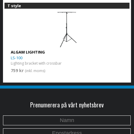
T style
ALGAM LIGHTING
LS-100
Lighting bracket with crossbar
759 kr
(inkl. moms)
Prenumerera på vårt nyhetsbrev