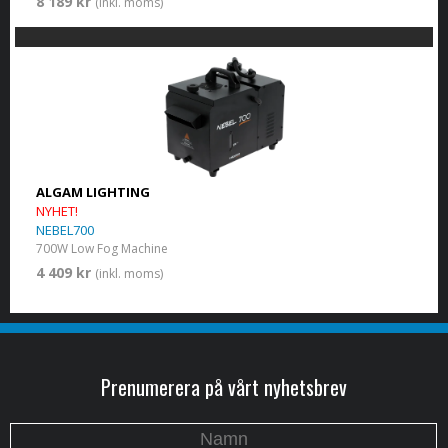
8 189 kr
(inkl. moms)
ALGAM LIGHTING
NYHET!
NEBEL700
700W Low Fog Machine
4 409 kr
(inkl. moms)
Prenumerera på vårt nyhetsbrev