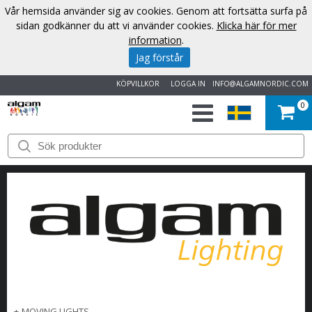
Vår hemsida använder sig av cookies. Genom att fortsätta surfa på
sidan godkänner du att vi använder cookies.
Klicka här för mer
information
.
Jag förstår
KÖPVILLKOR
LOGGA IN
INFO@ALGAMNORDIC.COM
0
START
VARUMÄRKEN
NYHETER
OM
OSS
KONTAKT
+
MOVING LIGHTS