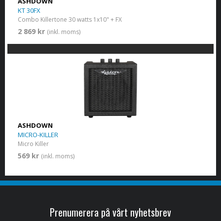
ASHDOWN
KT 30FX
Combo Killertone 30 watts 1x10" + FX
2 869 kr
(inkl. moms)
ASHDOWN
MICRO-KILLER
Micro Killer
569 kr
(inkl. moms)
Prenumerera på vårt nyhetsbrev