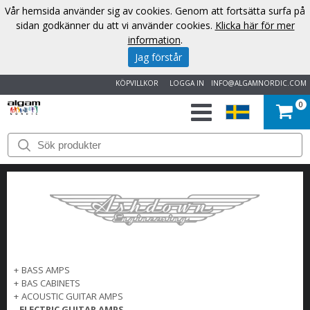
Vår hemsida använder sig av cookies. Genom att fortsätta surfa på
sidan godkänner du att vi använder cookies.
Klicka här för mer
information
.
Jag förstår
KÖPVILLKOR
LOGGA IN
INFO@ALGAMNORDIC.COM
0
START
VARUMÄRKEN
NYHETER
OM
+
BASS AMPS
OSS
+
BAS CABINETS
+
ACOUSTIC GUITAR AMPS
KONTAKT
-
ELECTRIC GUITAR AMPS