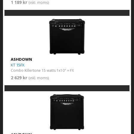
1 189 kr
(inkl. moms)
ASHDOWN
KT 15FX
Combo Killertone 15 watts 1x10" + FX
2 629 kr
(inkl. moms)