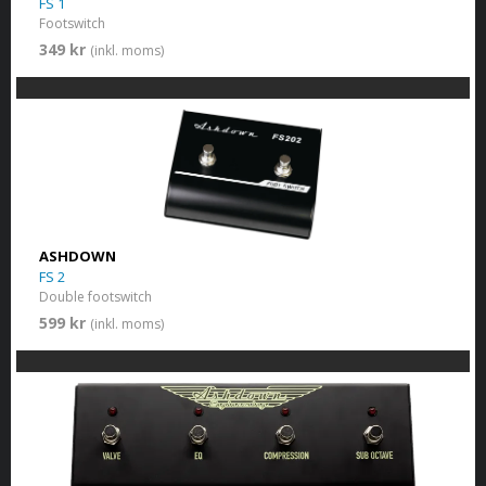
FS 1
Footswitch
349 kr
(inkl. moms)
ASHDOWN
FS 2
Double footswitch
599 kr
(inkl. moms)