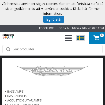
Vår hemsida använder sig av cookies. Genom att fortsätta surfa på
sidan godkänner du att vi använder cookies.
Klicka här för mer
information
.
Jag förstår
KÖPVILLKOR
LOGGA IN
INFO@ALGAMNORDIC.COM
0
START
VARUMÄRKEN
NYHETER
OM
+
BASS AMPS
OSS
+
BAS CABINETS
+
ACOUSTIC GUITAR AMPS
KONTAKT
+
ELECTRIC GUITAR AMPS