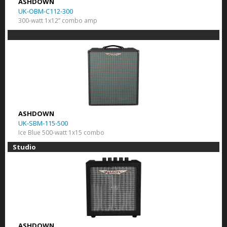
ASHDOWN
UK-OBM-C112-300
300-watt 1x12” combo amp
ASHDOWN
UK-SBM-115-500
Ice Blue 500-watt 1x15 combo
Studio
ASHDOWN