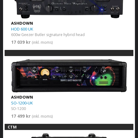
ASHDOWN
HOD 600 UK
600w Geezer Butler signature hybrid head
17 039 kr
(inkl. moms)
ASHDOWN
SO-1200-UK
SO-1200
17 499 kr
(inkl. moms)
CTM