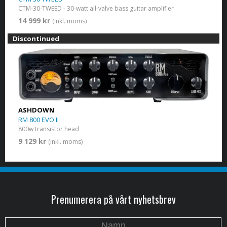
CTM-30-TWEED - 30-watt all-valve bass guitar amplifier
14 999 kr
(inkl. moms)
Discontinued
ASHDOWN
RM 800 EVO II
800w transistor head
9 129 kr
(inkl. moms)
Prenumerera på vårt nyhetsbrev