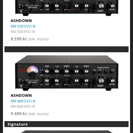
ASHDOWN
RM 500 EVO III
RM-500-EVO-III
8 599 kr
(inkl. moms)
ASHDOWN
RM 800 EVO III
RM-800-EVO-III
9 699 kr
(inkl. moms)
Signature