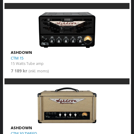
ASHDOWN
CTM 15
15 Watts Tube amp
7 189 kr
(inkl. moms)
ASHDOWN
CTM 30 TWEED