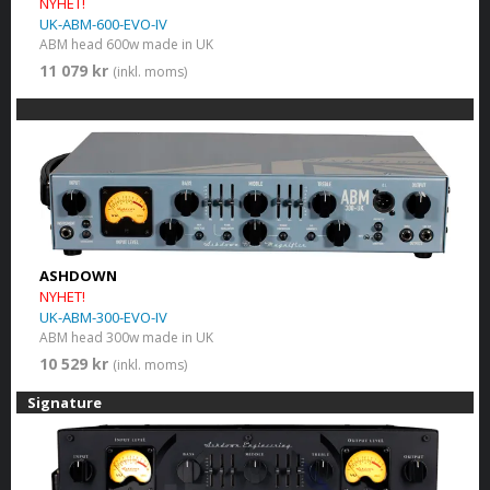
NYHET!
UK-ABM-600-EVO-IV
ABM head 600w made in UK
11 079 kr
(inkl. moms)
ASHDOWN
NYHET!
UK-ABM-300-EVO-IV
ABM head 300w made in UK
10 529 kr
(inkl. moms)
Signature