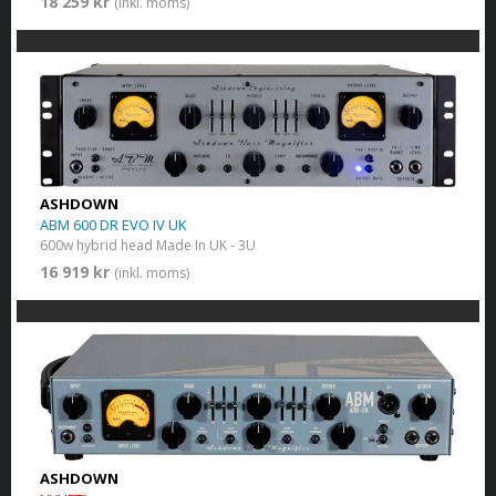
18 259 kr
(inkl. moms)
ASHDOWN
ABM 600 DR EVO IV UK
600w hybrid head Made In UK - 3U
16 919 kr
(inkl. moms)
ASHDOWN