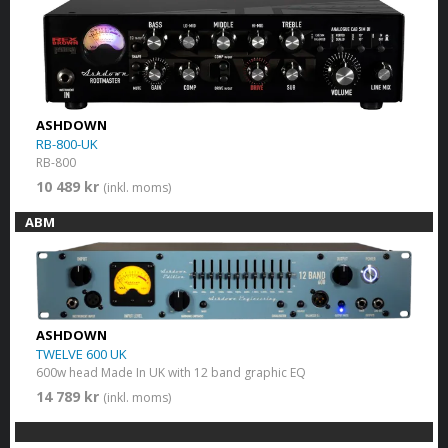
ASHDOWN
RB-800-UK
RB-800
10 489 kr
(inkl. moms)
ABM
ASHDOWN
TWELVE 600 UK
600w head Made In UK with 12 band graphic EQ
14 789 kr
(inkl. moms)