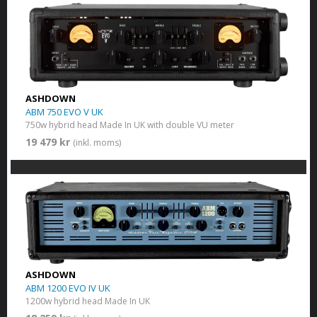
ASHDOWN
ABM 750 EVO V UK
750w hybrid head Made In UK with double VU meter
19 479 kr
(inkl. moms)
ASHDOWN
ABM 1200 EVO IV UK
1200w hybrid head Made In UK