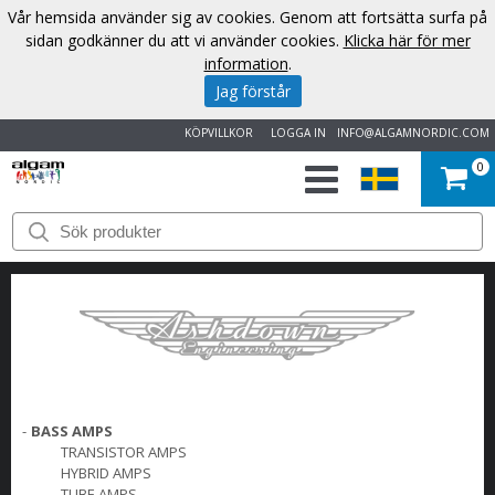
Vår hemsida använder sig av cookies. Genom att fortsätta surfa på
sidan godkänner du att vi använder cookies.
Klicka här för mer
information
.
Jag förstår
KÖPVILLKOR
LOGGA IN
INFO@ALGAMNORDIC.COM
0
START
VARUMÄRKEN
NYHETER
OM
-
BASS AMPS
OSS
TRANSISTOR AMPS
HYBRID AMPS
KONTAKT
TUBE AMPS