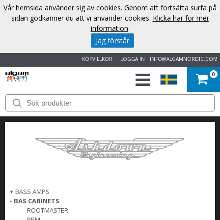
Vår hemsida använder sig av cookies. Genom att fortsätta surfa på
sidan godkänner du att vi använder cookies.
Klicka här för mer
information
.
Jag förstår
KÖPVILLKOR
LOGGA IN
INFO@ALGAMNORDIC.COM
0
START
VARUMÄRKEN
NYHETER
OM
+
BASS AMPS
OSS
-
BAS CABINETS
ROOTMASTER
KONTAKT
RBM