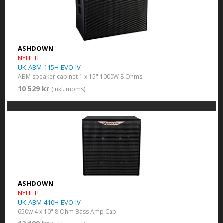
ASHDOWN
NYHET!
UK-ABM-115H-EVO-IV
ABM speaker cabinet 1 x 15" 1000W 8 Ohms
10 529 kr
(inkl. moms)
ASHDOWN
NYHET!
UK-ABM-410H-EVO-IV
650w 4 x 10" 8 Ohm Bass Amp Cab