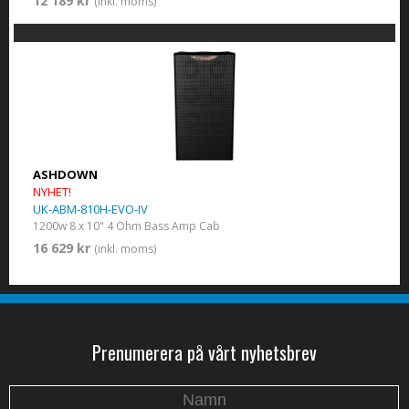
12 189 kr
(inkl. moms)
ASHDOWN
NYHET!
UK-ABM-810H-EVO-IV
1200w 8 x 10" 4 Ohm Bass Amp Cab
16 629 kr
(inkl. moms)
Prenumerera på vårt nyhetsbrev