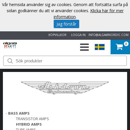
Vår hemsida använder sig av cookies. Genom att fortsätta surfa på
sidan godkänner du att vi använder cookies.
Klicka här för mer
information
.
Jag förstår
KÖPVILLKOR
LOGGA IN
INFO@ALGAMNORDIC.COM
0
START
VARUMÄRKEN
NYHETER
OM
-
BASS AMPS
OSS
TRANSISTOR AMPS
HYBRID AMPS
KONTAKT
TUBE AMPS