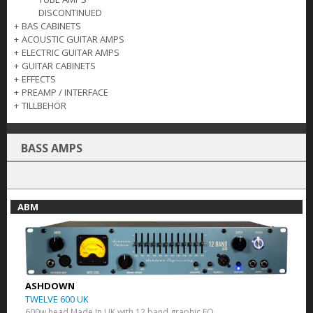
DISCONTINUED
+
BAS CABINETS
+
ACOUSTIC GUITAR AMPS
+
ELECTRIC GUITAR AMPS
+
GUITAR CABINETS
+
EFFECTS
+
PREAMP / INTERFACE
+
TILLBEHÖR
BASS AMPS
ABM
ASHDOWN
TWELVE 600 UK
600w head Made In UK with 12 band graphic EQ