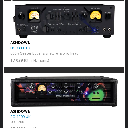
ASHDOWN
HOD 600 UK
600w Geezer Butler signature hybrid head
17 039 kr
(inkl. moms)
ASHDOWN
SO-1200-UK
SO-1200