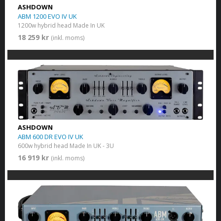
ASHDOWN
ABM 1200 EVO IV UK
1200w hybrid head Made In UK
18 259 kr
(inkl. moms)
ASHDOWN
ABM 600 DR EVO IV UK
600w hybrid head Made In UK - 3U
16 919 kr
(inkl. moms)