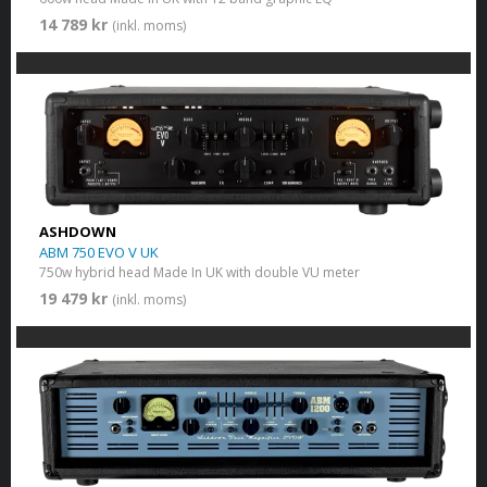
14 789 kr
(inkl. moms)
ASHDOWN
ABM 750 EVO V UK
750w hybrid head Made In UK with double VU meter
19 479 kr
(inkl. moms)