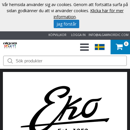
Vår hemsida använder sig av cookies. Genom att fortsätta surfa på
sidan godkänner du att vi använder cookies.
Klicka här för mer
information
.
Jag förstår
KÖPVILLKOR
LOGGA IN
INFO@ALGAMNORDIC.COM
0
START
VARUMÄRKEN
NYHETER
OM
OSS
KONTAKT