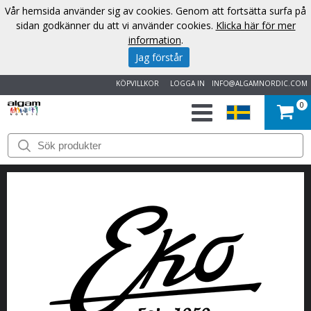
Vår hemsida använder sig av cookies. Genom att fortsätta surfa på
sidan godkänner du att vi använder cookies.
Klicka här för mer
information
.
Jag förstår
KÖPVILLKOR
LOGGA IN
INFO@ALGAMNORDIC.COM
0
START
VARUMÄRKEN
NYHETER
OM
OSS
KONTAKT