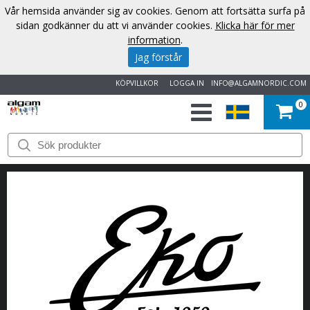
Vår hemsida använder sig av cookies. Genom att fortsätta surfa på
sidan godkänner du att vi använder cookies.
Klicka här för mer
information
.
Jag förstår
KÖPVILLKOR
LOGGA IN
INFO@ALGAMNORDIC.COM
0
START
VARUMÄRKEN
NYHETER
OM
OSS
KONTAKT