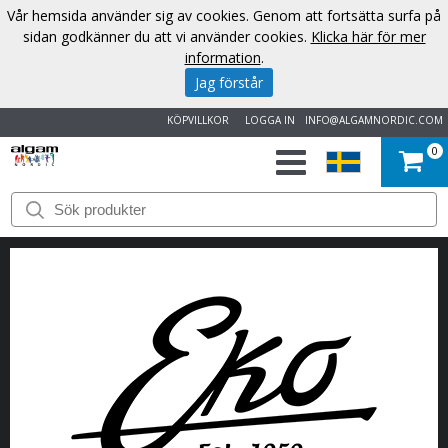
Vår hemsida använder sig av cookies. Genom att fortsätta surfa på
sidan godkänner du att vi använder cookies.
Klicka här för mer
information
.
Jag förstår
KÖPVILLKOR
LOGGA IN
INFO@ALGAMNORDIC.COM
0
START
VARUMÄRKEN
NYHETER
OM
OSS
KONTAKT