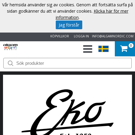
Vår hemsida använder sig av cookies. Genom att fortsätta surfa på
sidan godkänner du att vi använder cookies.
Klicka här för mer
information
.
Jag förstår
KÖPVILLKOR
LOGGA IN
INFO@ALGAMNORDIC.COM
0
START
VARUMÄRKEN
NYHETER
OM
OSS
KONTAKT