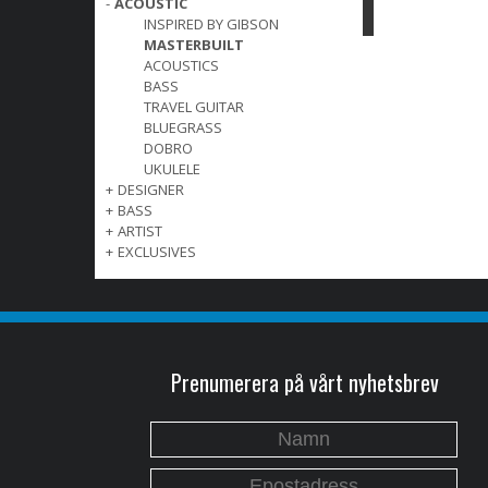
-
ACOUSTIC
INSPIRED BY GIBSON
MASTERBUILT
ACOUSTICS
BASS
TRAVEL GUITAR
BLUEGRASS
DOBRO
UKULELE
+
DESIGNER
+
BASS
+
ARTIST
+
EXCLUSIVES
Prenumerera på vårt nyhetsbrev