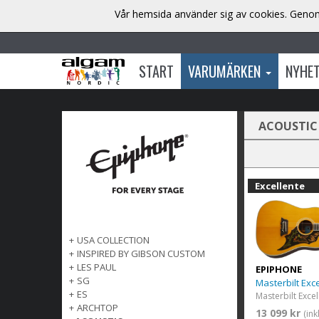
Vår hemsida använder sig av cookies. Genom 
START
VARUMÄRKEN
NYHE
ACOUSTIC
Excellente
+
USA COLLECTION
+
INSPIRED BY GIBSON CUSTOM
+
LES PAUL
EPIPHONE
+
SG
Masterbilt Exc
+
ES
+
ARCHTOP
13 099 kr
(in