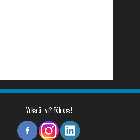
Vilka är vi? Följ oss!