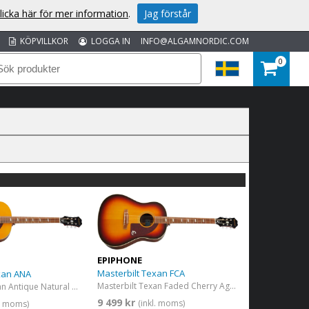
licka här för mer information
.
Jag förstår
KÖPVILLKOR
LOGGA IN
INFO@ALGAMNORDIC.COM
0
EPIPHONE
Masterbilt Texan FCA
xan ANA
Masterbilt Texan Faded Cherry Aged
Masterbilt Texan Antique Natural Aged
9 499 kr
(inkl. moms)
l. moms)