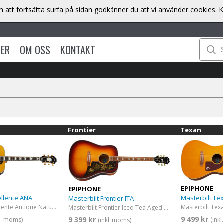
att fortsätta surfa på sidan godkänner du att vi använder cookies.
K
TER
OM OSS
KONTAKT
Frontier
Texan
EPIPHONE
EPIPHONE
Masterbilt Te
ellente ANA
Masterbilt Frontier ITA
Masterbilt Excellente Antique Natur Aged
Masterbilt Frontier Iced Tea Aged Gloss
9 499 kr
9 399 kr
(ink
kl. moms)
(inkl. moms)