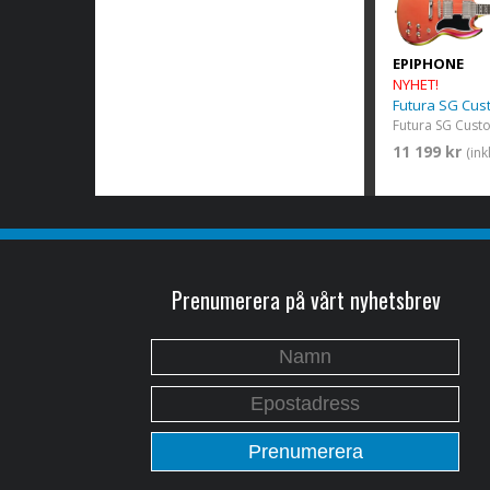
EPIPHONE
NYHET!
Futura SG Cus
Futura SG Custo
11 199 kr
(in
Prenumerera på vårt nyhetsbrev