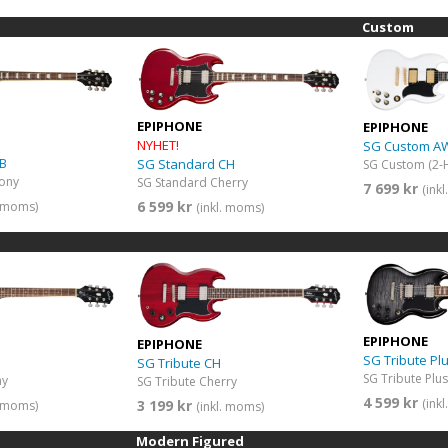
Custom
EPIPHONE
EPIPHONE
NYHET!
SG Custom A
EB
SG Standard CH
ony
SG Standard Cherry
7 699 kr
(ink
6 599 kr
. moms)
(inkl. moms)
EPIPHONE
EPIPHONE
SG Tribute Pl
SG Tribute CH
SG Tribute Plu
ny
SG Tribute Cherry
4 599 kr
(ink
3 199 kr
. moms)
(inkl. moms)
Modern Figured