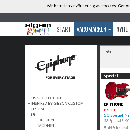
Vår hemsida använder sig av cookies. Genom 
START
VARUMÄRKEN
NYHE
SG
Special
+
USA COLLECTION
+
INSPIRED BY GIBSON CUSTOM
EPIPHONE
+
LES PAUL
NYHET!
-
SG
SG Special P-9
ORIGINAL
SG Special P-90
MODERN
5 499 kr
(inkl