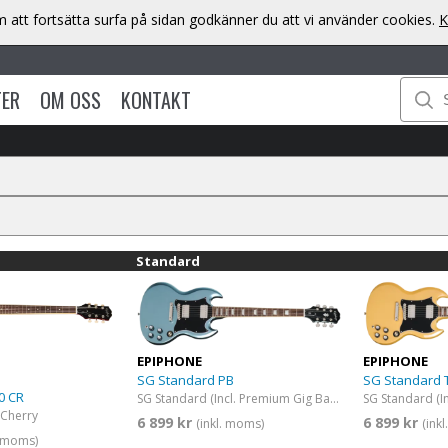
att fortsätta surfa på sidan godkänner du att vi använder cookies.
K
TER
OM OSS
KONTAKT
Standard
EPIPHONE
EPIPHONE
SG Standard PB
SG Standard 
0 CR
SG Standard (Incl. Premium Gig Bag) Pelham Blue
 Cherry
6 899 kr
6 899 kr
(inkl. moms)
(ink
. moms)