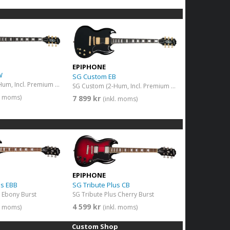
EPIPHONE
W
SG Custom EB
SG Custom (2-Hum, Incl. Premium Gig Bag) Alpine White
SG Custom (2-Hum, Incl. Premium Gig Bag) Ebony
l. moms)
7 899 kr
(inkl. moms)
EPIPHONE
SG Tribute Plus CB
us EBB
SG Tribute Plus Cherry Burst
s Ebony Burst
4 599 kr
(inkl. moms)
l. moms)
Custom Shop