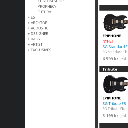
CUSTOM SHOP
PROPHECY
FUTURA
+
ES
+
ARCHTOP
+
ACOUSTIC
+
DESIGNER
EPIPHONE
+
BASS
NYHET!
+
ARTIST
SG Standard 
+
EXCLUSIVES
SG Standard Eb
6 599 kr
(inkl
Tribute
EPIPHONE
SG Tribute EB
SG Tribute Ebo
3 199 kr
(inkl