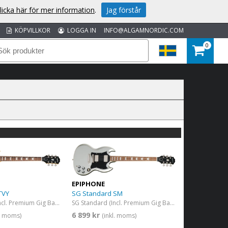
licka här för mer information
.
Jag förstår
KÖPVILLKOR
LOGGA IN
INFO@ALGAMNORDIC.COM
0
EPIPHONE
TVY
SG Standard SM
SG Standard (Incl. Premium Gig Bag) TV Yellow
SG Standard (Incl. Premium Gig Bag) Silver Mist
6 899 kr
l. moms)
(inkl. moms)