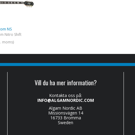
tom NS
m Nitro Shift
kl. moms)
Vill du ha mer information?
Kontakta oss på:
INFO@ALGAMNORDIC.COM
Algam Nordic AB
Missionsvägen 14
16733 Bromma
Sweden