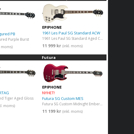
EPIPHONE
1961 Les Paul SG Standard ACW
gured PB
1961 Les Paul SG Standard Aged Classic White
ured Purple Burst
11 999 kr
(inkl. moms)
l. moms)
Futura
EPIPHONE
NYHET!
 RTAG
Futura SG Custom MES
ed Tiger Aged Gloss
Futura SG Custom Midnight Ember Shift
kl. moms)
11 199 kr
(inkl. moms)