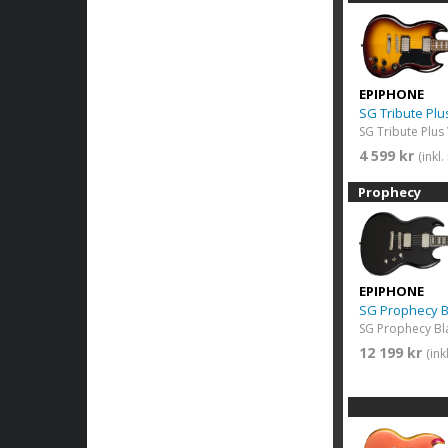
EPIPHONE
SG Tribute Plu
SG Tribute Plus
4 599 kr
(inkl
Prophecy
EPIPHONE
SG Prophecy 
SG Prophecy Bl
12 199 kr
(in