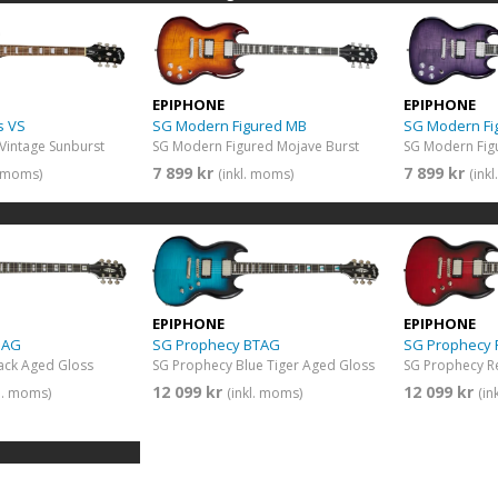
EPIPHONE
EPIPHONE
SG Modern Fi
SG Modern Figured MB
s VS
SG Modern Fig
SG Modern Figured Mojave Burst
 Vintage Sunburst
7 899 kr
7 899 kr
(ink
(inkl. moms)
. moms)
EPIPHONE
EPIPHONE
BAG
SG Prophecy BTAG
SG Prophecy
ack Aged Gloss
SG Prophecy Blue Tiger Aged Gloss
SG Prophecy R
12 099 kr
12 099 kr
kl. moms)
(inkl. moms)
(in