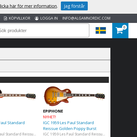
licka här för mer information
.
Jag förstår
KÖPVILLKOR
LOGGA IN
INFO@ALGAMNORDIC.COM
0
EPIPHONE
NYHET!
Paul Standard
IGC 1959 Les Paul Standard
Reissue Golden Poppy Burst
IGC 1959 Les Paul Standard Reissue​ Dark Burst
IGC 1959 Les Paul Standard Reissue​ Golden Poppy Burst