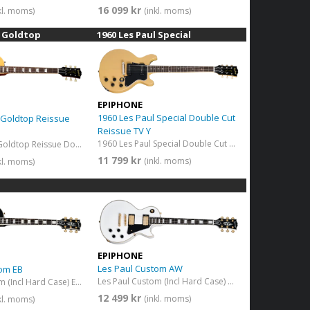
16 099 kr
kl. moms)
(inkl. moms)
l Goldtop
1960 Les Paul Special
EPIPHONE
1960 Les Paul Special Double Cut
 Goldtop Reissue
Reissue TV Y
1960 Les Paul Special Double Cut Reissue TV Yellow
1957 Les Paul Goldtop Reissue Double Gold
11 799 kr
(inkl. moms)
kl. moms)
EPIPHONE
Les Paul Custom AW
tom EB
Les Paul Custom (Incl Hard Case) Alpine White
Les Paul Custom (Incl Hard Case) Ebony
12 499 kr
(inkl. moms)
kl. moms)