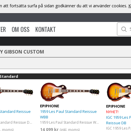
att fortsätta surfa på sidan godkänner du att vi använder cookies.
K
TER
OM OSS
KONTAKT
BY GIBSON CUSTOM
 Standard
EPIPHONE
EPIPHONE
 Standard Reissue
1959 Les Paul Standard Reissue
NYHET!
WBB
IGC 1959 Les 
1959 Les Paul Standard Reissue Deep Cherry Sunburst
1959 Les Paul Standard Reissue Washed Bourbon Burst
Reissue DB
14 099 kr
kl. moms)
(inkl. moms)