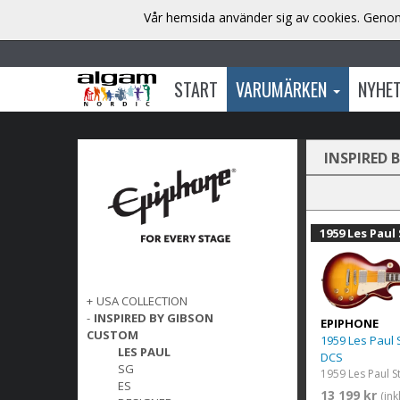
Vår hemsida använder sig av cookies. Genom 
START
VARUMÄRKEN
NYHE
INSPIRED 
1959 Les Paul
+
USA COLLECTION
-
INSPIRED BY GIBSON
EPIPHONE
CUSTOM
1959 Les Paul
LES PAUL
DCS
SG
ES
13 199 kr
(in