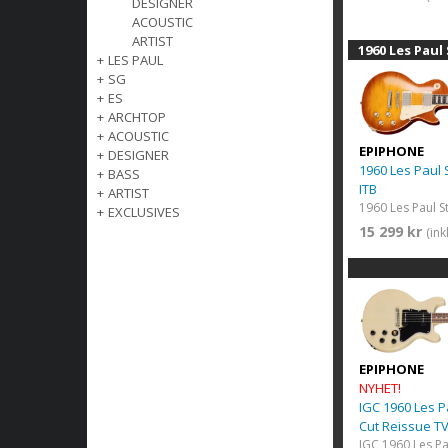
DESIGNER
ACOUSTIC
ARTIST
1960 Les Paul
+
LES PAUL
+
SG
+
ES
+
ARCHTOP
+
ACOUSTIC
EPIPHONE
+
DESIGNER
1960 Les Paul
+
BASS
ITB
+
ARTIST
+
EXCLUSIVES
15 299 kr
(in
EPIPHONE
NYHET!
IGC 1960 Les P
Cut Reissue T