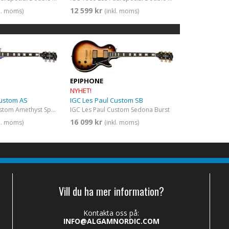
12 599 kr
kl. moms)
(inkl. moms)
EPIPHONE
NYHET!
Custom AS
IGC Les Paul Custom SB
IGC Les Paul Custom​ Amethyst Sparkle
IGC Les Paul Custom​ Sedona Burst
16 099 kr
kl. moms)
(inkl. moms)
Vill du ha mer information?
Kontakta oss på:
INFO@ALGAMNORDIC.COM