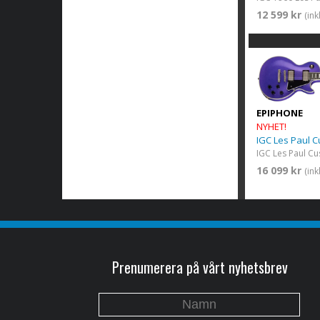
12 599 kr
(in
EPIPHONE
NYHET!
IGC Les Paul 
16 099 kr
(in
Prenumerera på vårt nyhetsbrev