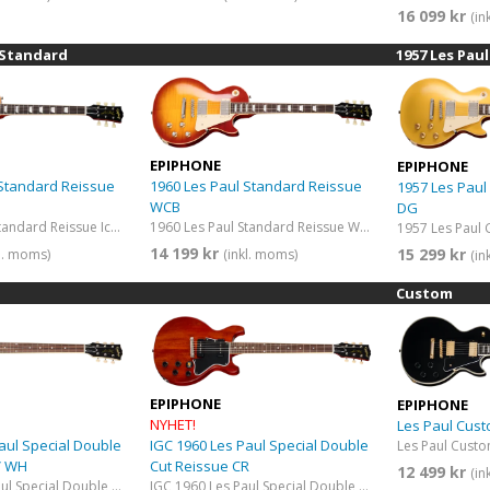
16 099 kr
(in
 Standard
1957 Les Pau
EPIPHONE
EPIPHONE
1960 Les Paul Standard Reissue
 Standard Reissue
1957 Les Paul
WCB
DG
1960 Les Paul Standard Reissue Washed Cherry Burst
1960 Les Paul Standard Reissue Iced Tea Burst
14 199 kr
15 299 kr
(inkl. moms)
kl. moms)
(in
Custom
EPIPHONE
EPIPHONE
NYHET!
Les Paul Cus
aul Special Double
IGC 1960 Les Paul Special Double
V WH
Cut Reissue CR
12 499 kr
(in
IGC 1960 Les Paul Special Double Cut Reissue​ TV White
IGC 1960 Les Paul Special Double Cut Reissue​ Cherry Red