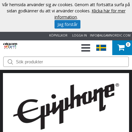
Vår hemsida använder sig av cookies. Genom att fortsätta surfa på
sidan godkänner du att vi använder cookies.
Klicka här för mer
information
.
Jag förstår
KÖPVILLKOR
LOGGA IN
INFO@ALGAMNORDIC.COM
0
START
VARUMÄRKEN
NYHETER
OM
OSS
KONTAKT