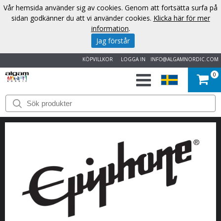
Vår hemsida använder sig av cookies. Genom att fortsätta surfa på
sidan godkänner du att vi använder cookies.
Klicka här för mer
information
.
Jag förstår
KÖPVILLKOR
LOGGA IN
INFO@ALGAMNORDIC.COM
0
START
VARUMÄRKEN
NYHETER
OM
OSS
KONTAKT