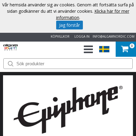
Vår hemsida använder sig av cookies. Genom att fortsätta surfa på
sidan godkänner du att vi använder cookies.
Klicka här för mer
information
.
Jag förstår
KÖPVILLKOR
LOGGA IN
INFO@ALGAMNORDIC.COM
0
START
VARUMÄRKEN
NYHETER
OM
OSS
KONTAKT