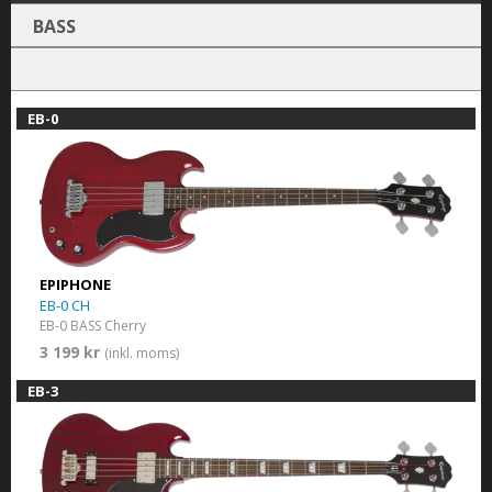
BASS
EB-0
EPIPHONE
EB-0 CH
EB-0 BASS Cherry
3 199 kr
(inkl. moms)
EB-3