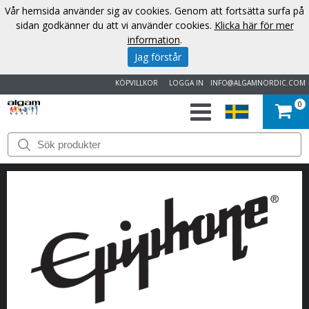
Vår hemsida använder sig av cookies. Genom att fortsätta surfa på
sidan godkänner du att vi använder cookies.
Klicka här för mer
information
.
Jag förstår
KÖPVILLKOR
LOGGA IN
INFO@ALGAMNORDIC.COM
0
START
VARUMÄRKEN
NYHETER
OM
OSS
KONTAKT