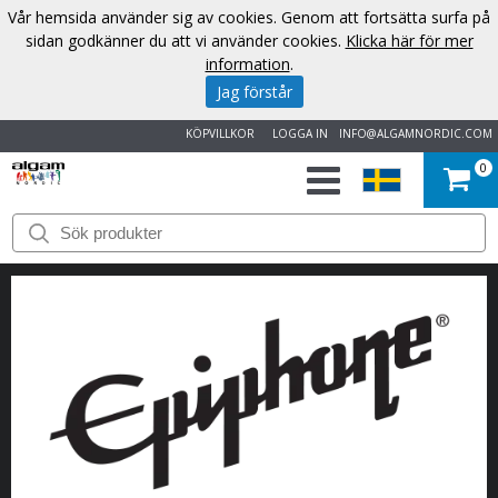
Vår hemsida använder sig av cookies. Genom att fortsätta surfa på
sidan godkänner du att vi använder cookies.
Klicka här för mer
information
.
Jag förstår
KÖPVILLKOR
LOGGA IN
INFO@ALGAMNORDIC.COM
0
START
VARUMÄRKEN
NYHETER
OM
OSS
KONTAKT