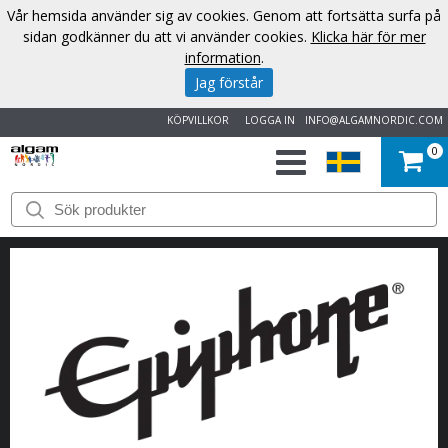
Vår hemsida använder sig av cookies. Genom att fortsätta surfa på
sidan godkänner du att vi använder cookies.
Klicka här för mer
information
.
Jag förstår
KÖPVILLKOR
LOGGA IN
INFO@ALGAMNORDIC.COM
0
START
VARUMÄRKEN
NYHETER
OM
OSS
KONTAKT