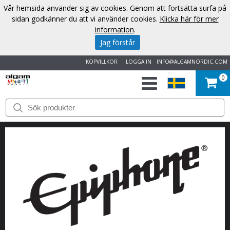
Vår hemsida använder sig av cookies. Genom att fortsätta surfa på
sidan godkänner du att vi använder cookies.
Klicka här för mer
information
.
Jag förstår
KÖPVILLKOR
LOGGA IN
INFO@ALGAMNORDIC.COM
0
START
VARUMÄRKEN
NYHETER
OM
OSS
KONTAKT