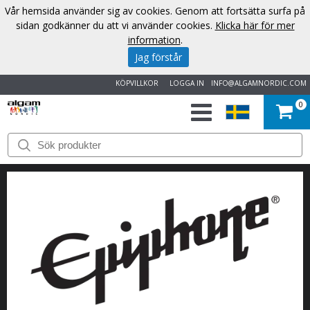
Vår hemsida använder sig av cookies. Genom att fortsätta surfa på
sidan godkänner du att vi använder cookies.
Klicka här för mer
information
.
Jag förstår
KÖPVILLKOR
LOGGA IN
INFO@ALGAMNORDIC.COM
0
START
VARUMÄRKEN
NYHETER
OM
OSS
KONTAKT