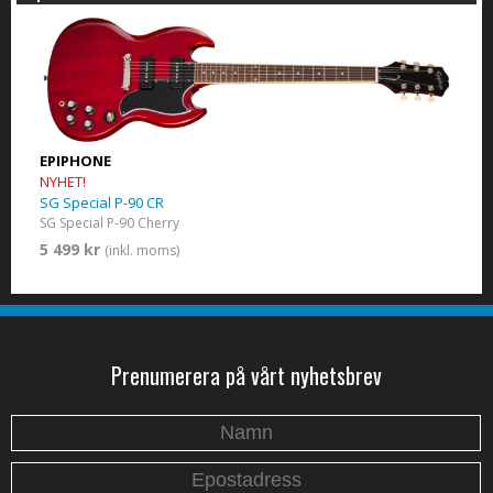
EPIPHONE
NYHET!
SG Special P-90 CR
SG Special P-90 Cherry
5 499 kr
(inkl. moms)
Prenumerera på vårt nyhetsbrev