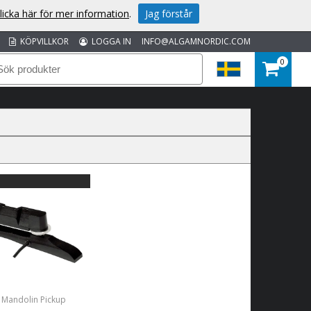
licka här för mer information
.
Jag förstår
KÖPVILLKOR
LOGGA IN
INFO@ALGAMNORDIC.COM
0
 Mandolin Pickup