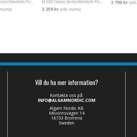
M-100 Classic Series Mandolin Pickup
M-200 Classic Series Mandolin Pickup
3 799 kr
(ink
3 259 kr
. moms)
(inkl. moms)
Vill du ha mer information?
Kontakta oss på:
INFO@ALGAMNORDIC.COM
Algam Nordic AB
Missionsvägen 14
16733 Bromma
Sweden