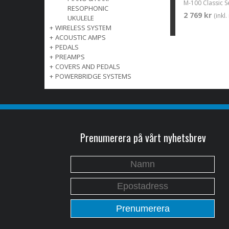
RESOPHONIC
2 769 kr
(inkl
UKULELE
+
WIRELESS SYSTEM
+
ACOUSTIC AMPS
+
PEDALS
+
PREAMPS
+
COVERS AND PEDALS
+
POWERBRIDGE SYSTEMS
Prenumerera på vårt nyhetsbrev