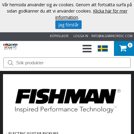
Vår hemsida använder sig av cookies. Genom att fortsätta surfa på
sidan godkänner du att vi använder cookies.
Klicka här för mer
information
.
Jag förstår
KÖPVILLKOR
LOGGA IN
INFO@ALGAMNORDIC.COM
0
START
VARUMÄRKEN
NYHETER
OM
OSS
KONTAKT
-
ELECTRIC GUITAR PICKUPS