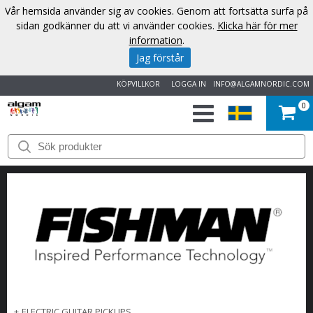
Vår hemsida använder sig av cookies. Genom att fortsätta surfa på
sidan godkänner du att vi använder cookies.
Klicka här för mer
information
.
Jag förstår
KÖPVILLKOR
LOGGA IN
INFO@ALGAMNORDIC.COM
0
START
VARUMÄRKEN
NYHETER
OM
OSS
KONTAKT
+
ELECTRIC GUITAR PICKUPS