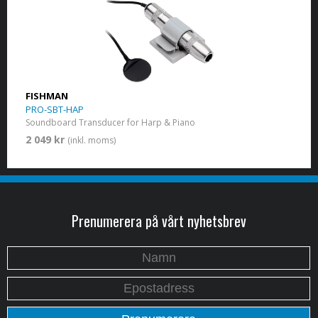
FISHMAN
PRO-SBT-HAP
Soundboard Transducer for Harp & Piano
2 049 kr
(inkl. moms)
Prenumerera på vårt nyhetsbrev