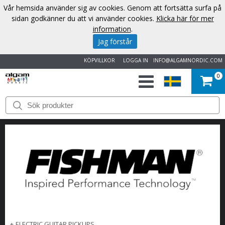
Vår hemsida använder sig av cookies. Genom att fortsätta surfa på
sidan godkänner du att vi använder cookies.
Klicka här för mer
information
.
Jag förstår
KÖPVILLKOR
LOGGA IN
INFO@ALGAMNORDIC.COM
0
START
VARUMÄRKEN
NYHETER
OM
OSS
KONTAKT
+
ELECTRIC GUITAR PICKUPS